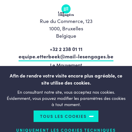
Rue du Commerce, 123
1000, Bruxelles
Belgique
+32 2 238 01 11
equipe.etterbeek@mail-lesengages.be
Le Mouvement
Programme
Afin de rendre votre visite encore plus agréable, ce
site utilise des cookies.
L’équipe
En consultant notre site, vous acceptez nos cookies.
Actualités
Évidemment, vous pouvez modifier les paramètres des cookies
à tout moment.
Agenda
Contact
TOUS LES COOKIES
UNIQUEMENT LES COOKIES TECHNIQUES
LESENGAGÉS.BE