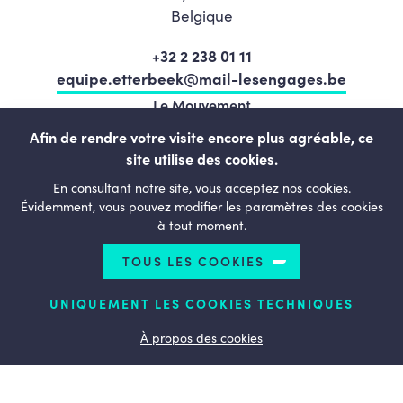
Belgique
+32 2 238 01 11
equipe.etterbeek@mail-lesengages.be
Le Mouvement
Programme
Afin de rendre votre visite encore plus agréable, ce
site utilise des cookies.
L’équipe
En consultant notre site, vous acceptez nos cookies.
Actualités
Évidemment, vous pouvez modifier les paramètres des cookies
à tout moment.
Agenda
Contact
TOUS LES COOKIES
UNIQUEMENT LES COOKIES TECHNIQUES
LESENGAGÉS.BE
À propos des cookies
© Copyright 2026 Les Engagés - Etterbeek - All rights
reserved