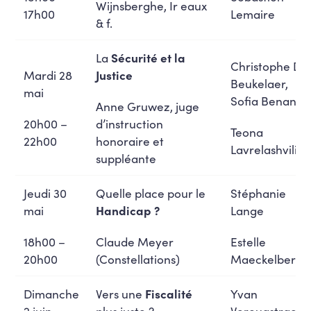
Wijnsberghe, Ir eaux
17h00
Lemaire
& f.
La
Sécurité et la
Christophe De
Mardi 28
Justice
Beukelaer,
mai
Sofia Benani
Anne Gruwez, juge
20h00 –
d’instruction
Teona
22h00
honoraire et
Lavrelashvili
suppléante
Jeudi 30
Quelle place pour le
Stéphanie
mai
Handicap ?
Lange
18h00 –
Claude Meyer
Estelle
20h00
(Constellations)
Maeckelbergh
Dimanche
Vers une
Fiscalité
Yvan
2 juin
plus juste ?
Verougstraete