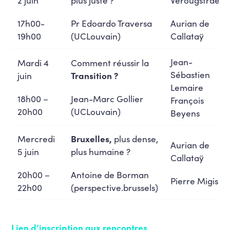
17h00-
Pr Edoardo Traversa
Aurian de
19h00
(UCLouvain)
Callataÿ
Jean-
Mardi 4
Comment réussir la
Sébastien
juin
Transition ?
Lemaire
18h00 –
Jean-Marc Gollier
François
20h00
(UCLouvain)
Beyens
Mercredi
Bruxelles,
plus dense,
Aurian de
5 juin
plus humaine ?
Callataÿ
20h00 –
Antoine de Borman
Pierre Migisha
22h00
(perspective.brussels)
Lien d’inscription aux rencontres