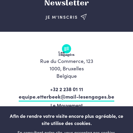
Newsletter
JE M'INSCRIS
Rue du Commerce, 123
1000, Bruxelles
Belgique
+32 2 238 01 11
equipe.etterbeek@mail-lesengages.be
Le Mouvement
Programme
Afin de rendre votre visite encore plus agréable, ce
site utilise des cookies.
L’équipe
En consultant notre site, vous acceptez nos cookies.