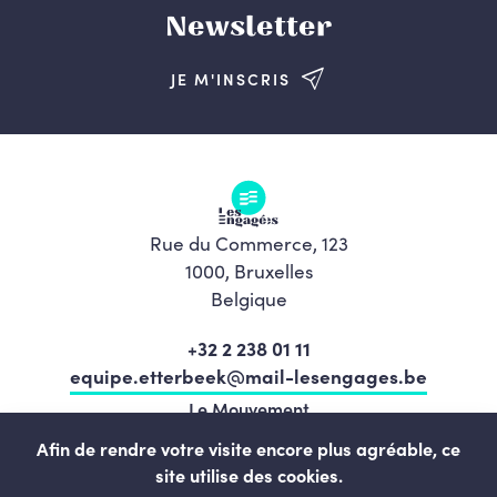
Newsletter
JE M'INSCRIS
Rue du Commerce, 123
1000, Bruxelles
Belgique
+32 2 238 01 11
equipe.etterbeek@mail-lesengages.be
Le Mouvement
Programme
Afin de rendre votre visite encore plus agréable, ce
site utilise des cookies.
L’équipe